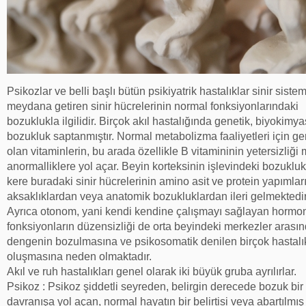
Psikozlar ve belli başlı bütün psikiyatrik hastalıklar sinir sistem
meydana getiren sinir hücrelerinin normal fonksiyonlarındaki
bozuklukla ilgilidir. Birçok akıl hastalığında genetik, biyokimya
bozukluk saptanmıştır. Normal metabolizma faaliyetleri için ge
olan vitaminlerin, bu arada özellikle B vitamininin yetersizliği
anormalliklere yol açar. Beyin korteksinin işlevindeki bozuklu
kere buradaki sinir hücrelerinin amino asit ve protein yapımlar
aksaklıklardan veya anatomik bozukluklardan ileri gelmektedir
Ayrıca otonom, yani kendi kendine çalışmayı sağlayan hormo
fonksiyonların düzensizliği de orta beyindeki merkezler arasın
dengenin bozulmasına ve psikosomatik denilen birçok hastalık
oluşmasına neden olmaktadır.
Akıl ve ruh hastalıkları genel olarak iki büyük gruba ayrılırlar.
Psikoz : Psikoz şiddetli seyreden, belirgin derecede bozuk bir
davranışa yol açan, normal hayatın bir belirtisi veya abartılmış