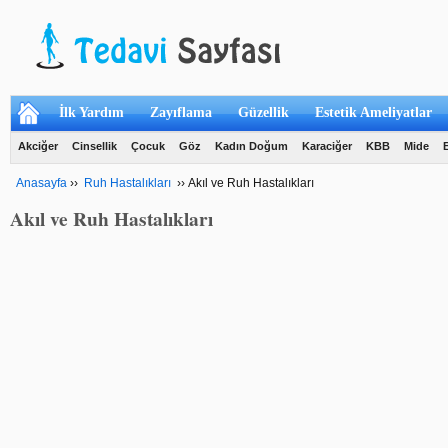
İlk Yardım
Zayıflama
Güzellik
Estetik Ameliyatlar
Akciğer
Cinsellik
Çocuk
Göz
Kadın Doğum
Karaciğer
KBB
Mide
Anasayfa
››
Ruh Hastalıkları
››
Akıl ve Ruh Hastalıkları
Akıl ve Ruh Hastalıkları