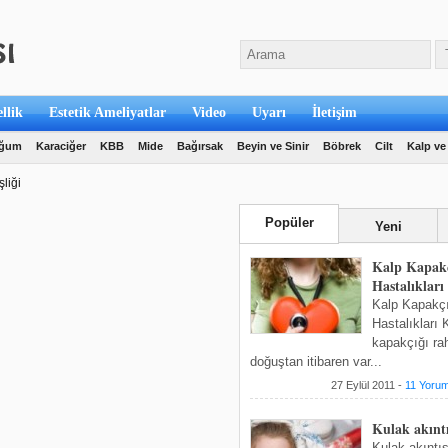
llik
Estetik Ameliyatlar
Video
Uyarı
İletişim
oğum
Karaciğer
KBB
Mide
Bağırsak
Beyin ve Sinir
Böbrek
Cilt
Kalp ve
liği
Popüler
Yeni
Kalp Kapakç
Hastalıkları
Kalp Kapakç
Hastalıkları 
kapakçığı rah
doğuştan itibaren var...
27 Eylül 2011 -
11 Yoru
Kulak akıntı
Kulak akıntıs