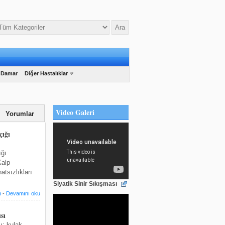
 Damar
Diğer Hastalıklar
Video Galeri
Yorumlar
ığı
ığı
Kalp
atsızlıkları
Siyatik Sinir Sıkışması
m
-
Devamını oku
sı
ı; kulak