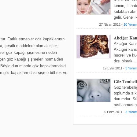
kirinin, iltih
kulaktan ak
gelir. Genellik
27 Nisan 2012 -
10 Yoru
Akciğer Kan
tur. Farklı etmenler göz kapaklarının
Akciğer Kans
 çeşitli maddelere olan alerjiler,
Akciğer kans
nler göz kapağı şişmesine neden
hücreli ve kü
çen göz kapağı şişmeleri normalden
dışı olmak...
. Böyle durumlarda göz kapaklarındaki
19 Eylül 2011 -
3 Yoru
an göz kapaklarındaki şişme böbrek ve
Göz Tembell
Göz tembelliğ
toplumda sık 
durumdur. Sı
rastlanmasına
5 Ekim 2011 -
3 Yoru