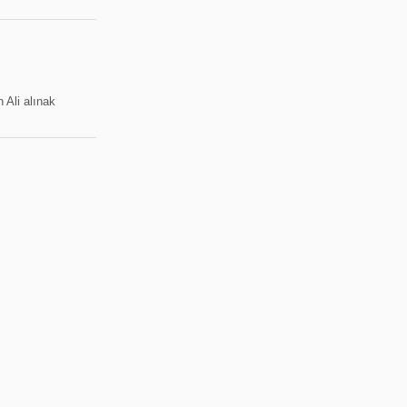
in
Ali alınak