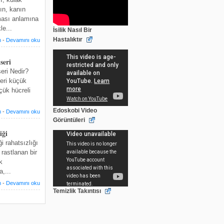
abın, kanın
ması anlamına
le...
İsilik Nasıl Bir
Hastalıktır
m
-
Devamını oku
seri
eri Nedir?
eri küçük
çük hücreli
Edoskobi Video
m
-
Devamını oku
Görüntüleri
iği
i rahatsızlığı
rastlanan bir
k
,...
m
-
Devamını oku
Temizlik Takıntısı