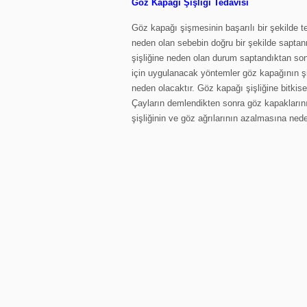
Göz Kapağı Şişliği Tedavisi
Göz kapağı şişmesinin başarılı bir şekilde te
neden olan sebebin doğru bir şekilde sapta
şişliğine neden olan durum saptandıktan so
için uygulanacak yöntemler göz kapağının şi
neden olacaktır. Göz kapağı şişliğine bitkise
Çayların demlendikten sonra göz kapaklarını
şişliğinin ve göz ağrılarının azalmasına nede