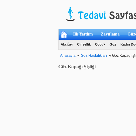
İlk Yardım
Zayıflama
Güze
Akciğer
Cinsellik
Çocuk
Göz
Kadın D
Anasayfa
››
Göz Hastalıkları
››
Göz Kapağı Şiş
Göz Kapağı Şişliği