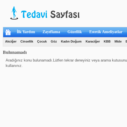
İlk Yardım
Zayıflama
Güzellik
Estetik Ameliyatlar
Akciğer
Cinsellik
Çocuk
Göz
Kadın Doğum
Karaciğer
KBB
Mide
Bulunamadı
Aradığınız konu bulunamadı.Lütfen tekrar deneyiniz veya arama kutusunu
kullanınız.