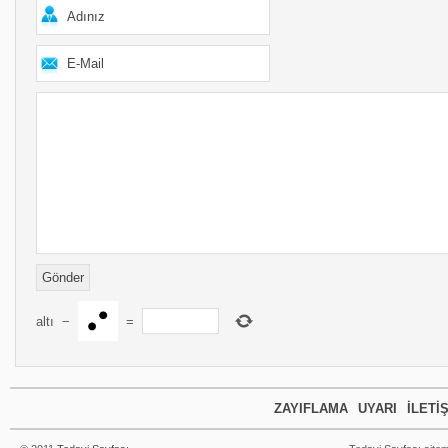
altı
−
=
ZAYIFLAMA
UYARI
İLETI