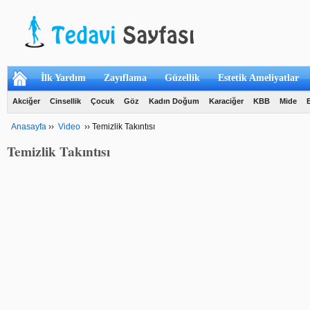
İlk Yardım
Zayıflama
Güzellik
Estetik Ameliyatlar
Akciğer
Cinsellik
Çocuk
Göz
Kadın Doğum
Karaciğer
KBB
Mide
Anasayfa
››
Video
››
Temizlik Takıntısı
Temizlik Takıntısı