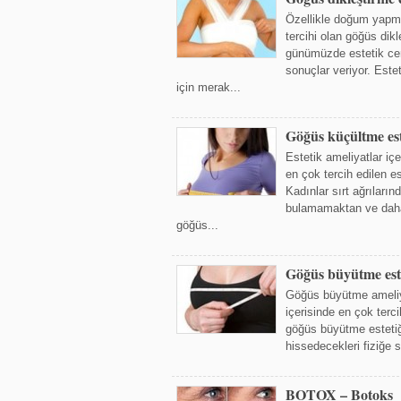
Özellikle doğum yapm
tercihi olan göğüs dikl
günümüzde estetik cer
sonuçlar veriyor. Este
için merak...
Göğüs küçültme est
Estetik ameliyatlar i
en çok tercih edilen es
Kadınlar sırt ağrılarınd
bulamamaktan ve daha 
göğüs...
Göğüs büyütme este
Göğüs büyütme ameliya
içerisinde en çok terci
göğüs büyütme estetiği
hissedecekleri fiziğe s
BOTOX – Botoks