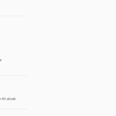
r
in
Ali alınak