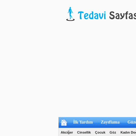
İlk Yardım
Zayıflama
Güze
Akciğer
Cinsellik
Çocuk
Göz
Kadın D