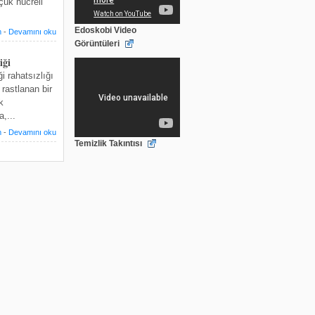
çük hücreli
Edoskobi Video
m
-
Devamını oku
Görüntüleri
iği
i rahatsızlığı
rastlanan bir
k
,...
m
-
Devamını oku
Temizlik Takıntısı