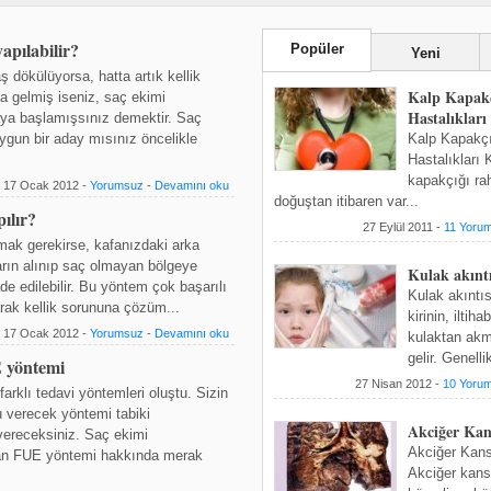
apılabilir?
Popüler
Yeni
 dökülüyorsa, hatta artık kellik
Kalp Kapakç
ya gelmiş iseniz, saç ekimi
Hastalıkları
aya başlamışsınız demektir. Saç
ygun bir aday mısınız öncelikle
Kalp Kapakç
Hastalıkları 
kapakçığı rah
17 Ocak 2012 -
Yorumsuz
-
Devamını oku
doğuştan itibaren var...
ılır?
27 Eylül 2011 -
11 Yoru
tmak gerekirse, kafanızdaki arka
rın alınıp saç olmayan bölgeye
Kulak akıntı
de edilebilir. Bu yöntem çok başarılı
Kulak akıntıs
rak kellik sorununa çözüm...
kirinin, iltih
17 Ocak 2012 -
Yorumsuz
-
Devamını oku
kulaktan ak
gelir. Genellik
 yöntemi
27 Nisan 2012 -
10 Yoru
farklı tedavi yöntemleri oluştu. Sizin
u verecek yöntemi tabiki
Akciğer Kan
vereceksiniz. Saç ekimi
Akciğer Kans
olan FUE yöntemi hakkında merak
Akciğer kans