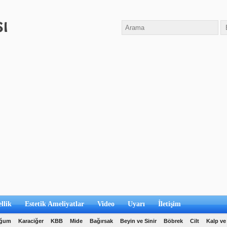
llik
Estetik Ameliyatlar
Video
Uyarı
İletişim
oğum
Karaciğer
KBB
Mide
Bağırsak
Beyin ve Sinir
Böbrek
Cilt
Kalp ve