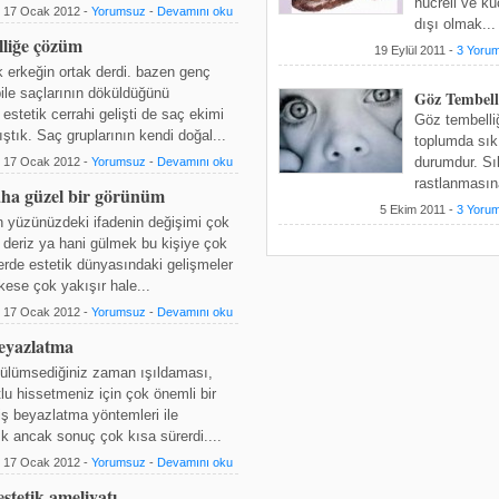
hücreli ve kü
17 Ocak 2012 -
Yorumsuz
-
Devamını oku
dışı olmak...
elliğe çözüm
19 Eylül 2011 -
3 Yoru
k erkeğin ortak derdi. bazen genç
bile saçlarının döküldüğünü
Göz Tembell
estetik cerrahi gelişti de saç ekimi
Göz tembelliğ
ıştık. Saç gruplarının kendi doğal...
toplumda sık 
durumdur. Sı
17 Ocak 2012 -
Yorumsuz
-
Devamını oku
rastlanmasına
daha güzel bir görünüm
5 Ekim 2011 -
3 Yoru
 yüzünüzdeki ifadenin değişimi çok
in deriz ya hani gülmek bu kişiye çok
erde estetik dünyasındaki gelişmeler
ese çok yakışır hale...
17 Ocak 2012 -
Yorumsuz
-
Devamını oku
 beyazlatma
, gülümsediğiniz zaman ışıldaması,
lu hissetmeniz için çok önemli bir
iş beyazlatma yöntemleri ile
dık ancak sonuç çok kısa sürerdi....
17 Ocak 2012 -
Yorumsuz
-
Devamını oku
stetik ameliyatı