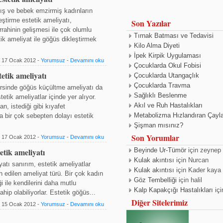
ış ve bebek emzirmiş kadınların
eştirme estetik ameliyatı,
Son Yazılar
rahinin gelişmesi ile çok olumlu
Tırnak Batması ve Tedavisi
tik ameliyat ile göğüs dikleştirmek
Kilo Alma Diyeti
İpek Kirpik Uygulaması
17 Ocak 2012 -
Yorumsuz
-
Devamını oku
Çocuklarda Okul Fobisi
etik ameliyatı
Çocuklarda Utangaçlık
Çocuklarda Travma
çersinde göğüs küçültme ameliyatı da
Sağlıklı Beslenme
tetik ameliyatlar içinde yer alıyor.
Akıl ve Ruh Hastalıkları
an, istediği gibi kıyafet
Metabolizma Hızlandıran Çayla
bir çok sebepten dolayı estetik
Şişman mısınız?
Son Yorumlar
17 Ocak 2012 -
Yorumsuz
-
Devamını oku
tik ameliyatı
Beyinde Ur-Tümör
için
zeynep
Kulak akıntısı
için
Nurcan
tı sanırım, estetik ameliyatlar
Kulak akıntısı
için
Kader kaya
h edilen ameliyat türü. Bir çok kadın
Göz Tembelliği
için
halil
 ile kendilerini daha mutlu
Kalp Kapakçığı Hastalıkları
iç
ahip olabiliyorlar. Estetik göğüs...
Diğer Sitelerimiz
15 Ocak 2012 -
Yorumsuz
-
Devamını oku