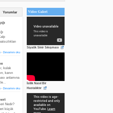
Video Galeri
Yorumlar
ığı
ığı
Kalp
atsızlıkları
Siyatik Sinir Sıkışması
m
-
Devamını oku
sı
ı; kulak
abın, kanın
ması anlamına
le...
İsilik Nasıl Bir
Hastalıktır
m
-
Devamını oku
seri
eri Nedir?
eri küçük