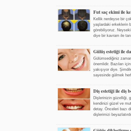
Fut saç ekimi ile k
Kellik nerdeyse bir ço
yaşlardaki erkeklerin 
görebiliyoruz. Neyseki 
diye bir kavram ile tan
Gülüş estetiği ile 
Gülümsediğiniz zaman
önemlidir. Bazıları iç
yakışıyor diye. Şimdil
sayesinde gülmek herk
Diş estetiği ile diş
Dişlerinizin güzelliği
kendinizi güzel ve mut
detay. Önceleri bazı d
dişlerimizi beyazlatır
Göğüs dikleştirme e