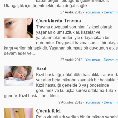
kadar değerli olduğunu göstermenizdir.
Utangaçlık için önerilmekte olan doğal sağlık...
27 Aralık 2012 -
Yorumsuz
-
Devamını
Çocuklarda Travma
Travma duygusal sorunlar, fiziksel olarak
yaşanan olumsuzluklar, kazalar ve
yaralanmalar nedeniyle ortaya çıkan bir
durumdur. Duygusal travma sarsıcı bir olaya
karşı verilen bir tepkidir. Yaşanan olumsuz bir duygunun etkis
devam eder ve...
27 Aralık 2012 -
Yorumsuz
-
Devamını
Kızıl
Kızıl hastalığı, döküntülü hastalıklar arasınd
yer alan beta mikrobu kaynaklı bir hastalıktır
Kızıl hastalığı genelde 3 yaş öncesinde
görülmez ve kuluçka süresi ortalama 1 ila 7
gündür. Kızıl hastalı belirtileri...
9 Ağustos 2012 -
Yorumsuz
-
Devamını
Çocuk felci
Polio virüsü adı verilen bir tür mikrop sebebi