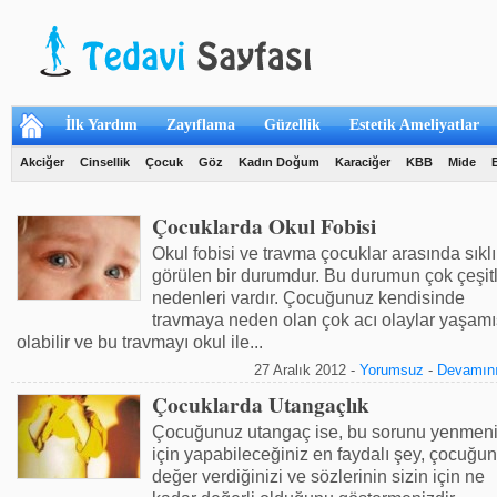
İlk Yardım
Zayıflama
Güzellik
Estetik Ameliyatlar
Akciğer
Cinsellik
Çocuk
Göz
Kadın Doğum
Karaciğer
KBB
Mide
Çocuklarda Okul Fobisi
Okul fobisi ve travma çocuklar arasında sıklı
görülen bir durumdur. Bu duru­mun çok çeşitl
nedenleri vardır. Çocuğunuz kendisinde
travmaya neden olan çok acı olaylar yaşamı
olabilir ve bu travmayı okul ile...
27 Aralık 2012 -
Yorumsuz
-
Devamını
Çocuklarda Utangaçlık
Çocuğunuz utangaç ise, bu sorunu yenmen
için yapabileceğiniz en faydalı şey, çocuğu
değer verdiğinizi ve sözlerinin sizin için ne