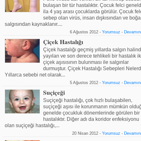
bulaşan bir tür hastalıktır. Çocuk felci genel
ila 4 yaş arası çocuklarda görülür. Çocuk fel
sebep olan virüs, insan dışkısından ve boğa
salgısından kaynaklanır....
6 Ağustos 2012 -
Yorumsuz
-
Devamını
Çiçek Hastalığı
Çiçek hastalığı geçmiş yıllarda salgın halin
yayılan ve son derece tehlikeli bir hastalık i
çiçek aşısısının bulunması ile salgınlar
durmuştur. Çiçek Hastalığı Sebepleri Nelerd
Yıllarca sebebi net olarak...
5 Ağustos 2012 -
Yorumsuz
-
Devamını
Suçiçeği
Suçiçeği hastalığı, çok hızlı bulaşabilen,
suçiçeği aşısı ile korunmanın mümkün oldu
genelde çocukluk dönemlerinde görülen bir 
hastalıktır. Diğer adı da koridor enfeksiyonu
olan suçiçeği hastalığı,...
20 Nisan 2012 -
Yorumsuz
-
Devamını