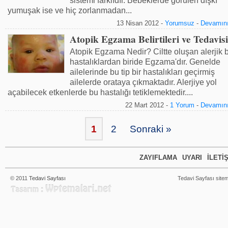
sistemi farklıdır. Bebeklerde görülen dışkı
yumuşak ise ve hiç zorlanmadan...
13 Nisan 2012 -
Yorumsuz
-
Devamını
Atopik Egzama Belirtileri ve Tedavisi
Atopik Egzama Nedir? Ciltte oluşan alerjik b
hastalıklardan biride Egzama'dır. Genelde
ailelerinde bu tip bir hastalıkları geçirmiş
ailelerde orataya çıkmaktadır. Alerjiye yol
açabilecek etkenlerde bu hastalığı tetiklemektedir....
22 Mart 2012 -
1 Yorum
-
Devamını
1
2
Sonraki »
ZAYIFLAMA
UYARI
İLETI
© 2011
Tedavi Sayfası
Tedavi Sayfası sitem