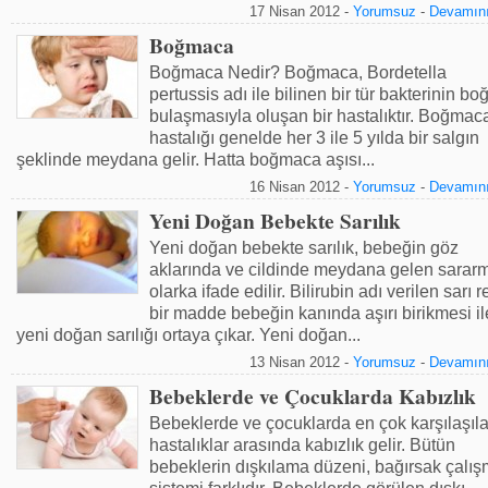
17 Nisan 2012 -
Yorumsuz
-
Devamını
Boğmaca
Boğmaca Nedir? Boğmaca, Bordetella
pertussis adı ile bilinen bir tür bakterinin b
bulaşmasıyla oluşan bir hastalıktır. Boğmac
hastalığı genelde her 3 ile 5 yılda bir salgın
şeklinde meydana gelir. Hatta boğmaca aşısı...
16 Nisan 2012 -
Yorumsuz
-
Devamını
Yeni Doğan Bebekte Sarılık
Yeni doğan bebekte sarılık, bebeğin göz
aklarında ve cildinde meydana gelen sarar
olarka ifade edilir. Bilirubin adı verilen sarı 
bir madde bebeğin kanında aşırı birikmesi il
yeni doğan sarılığı ortaya çıkar. Yeni doğan...
13 Nisan 2012 -
Yorumsuz
-
Devamını
Bebeklerde ve Çocuklarda Kabızlık
Bebeklerde ve çocuklarda en çok karşılaşıl
hastalıklar arasında kabızlık gelir. Bütün
bebeklerin dışkılama düzeni, bağırsak çalı