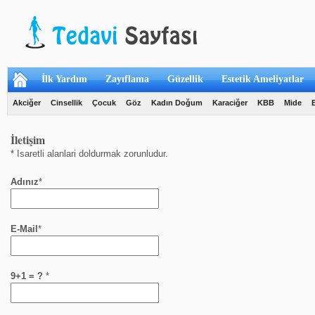
İlk Yardım
Zayıflama
Güzellik
Estetik Ameliyatlar
Akciğer
Cinsellik
Çocuk
Göz
Kadın Doğum
Karaciğer
KBB
Mide
İletişim
* Isaretli alanlari doldurmak zorunludur.
Adınız
*
E-Mail
*
9+1 = ?
*