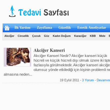
İlk Yardım
Zayıflama
Güzellik
Estetik Ameliyatlar
Akciğer
Cinsellik
Çocuk
Göz
Kadın Doğum
Karaciğer
KBB
Mide
Akciğer Kanseri
Akciğer Kanseri Nedir? Akciğer kanseri küçük
hücreli ve küçük hücreli dışı olmak üzere iki tipt
fazlasıyla görülmektedir. Akciğer kanseri akciğer
olumsuz yönde etkilediği için kişinin problemli n
almasına neden...
19 Eylül 2011 -
3 Yorum
-
Devamını