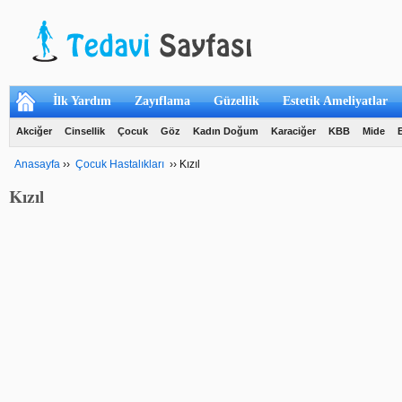
İlk Yardım
Zayıflama
Güzellik
Estetik Ameliyatlar
Akciğer
Cinsellik
Çocuk
Göz
Kadın Doğum
Karaciğer
KBB
Mide
Anasayfa
››
Çocuk Hastalıkları
››
Kızıl
Kızıl